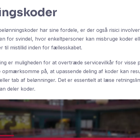
ingskoder
elønningskoder har sine fordele, er der også risici involver
den for svindel, hvor enkeltpersoner kan misbruge koder ell
r til mistillid inden for fællesskabet.
g er muligheden for at overtræde servicevilkår for visse p
 opmærksomme på, at upassende deling af koder kan resul
ler tab af belønninger. Det er essentielt at læse retningsli
an deler koder.