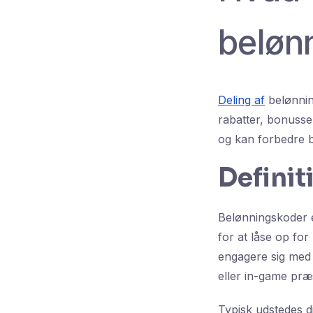
beløn
Deling af
belønnin
rabatter, bonuss
og kan forbedre b
Definit
Belønningskoder e
for at låse op for
engagere sig med 
eller in-game præs
Typisk udstedes di