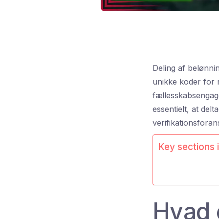
Deling af belønni
unikke koder for 
fællesskabsengagem
essentielt, at de
verifikationsfora
Key sections i
Hvad e