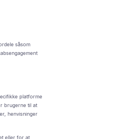
fordele såsom
skabsengagement
ecifikke platforme
r brugerne til at
er, henvisninger
 eller for at