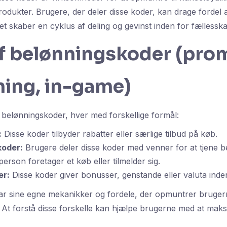
dukter. Brugere, der deler disse koder, kan drage fordel a
et skaber en cyklus af deling og gevinst inden for fællesska
af belønningskoder (pro
ning, in-game)
r belønningskoder, hver med forskellige formål:
:
Disse koder tilbyder rabatter eller særlige tilbud på køb.
koder:
Brugere deler disse koder med venner for at tjene b
erson foretager et køb eller tilmelder sig.
er:
Disse koder giver bonusser, genstande eller valuta inden
r sine egne mekanikker og fordele, der opmuntrer brugerne
. At forstå disse forskelle kan hjælpe brugerne med at mak