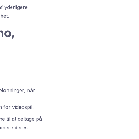
f yderligere
bet.
mo,
elønninger, når
 for videospil.
 til at deltage på
simere deres