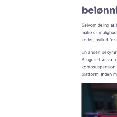
belønn
Selvom deling af b
risiko er mulighe
koder, hvilket føre
En anden bekymrin
Brugere bør være
kontosuspension el
platform, inden m