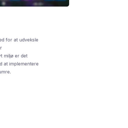
ed for at udveksle
r
 miljø er det
ed at implementere
umre.