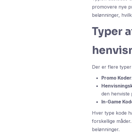
promovere nye pro
belønninger, hvilk
Typer 
henvis
Der er flere type
Promo Koder
Henvisnings
den henviste p
In-Game Kod
Hver type kode ha
forskellige måder
belønninger.