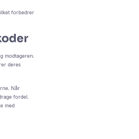
ilket forbedrer
koder
 og modtageren.
rer deres
erne. Når
drage fordel.
ere med