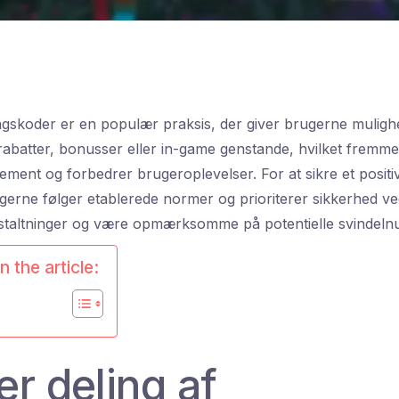
ngskoder er en populær praksis, der giver brugerne muligh
rabatter, bonusser eller in-game genstande, hvilket fremme
ent og forbedrer brugeroplevelser. For at sikre et positivt
ltagerne følger etablerede normer og prioriterer sikkerhed v
nstaltninger og være opmærksomme på potentielle svindeln
n the article:
r deling af