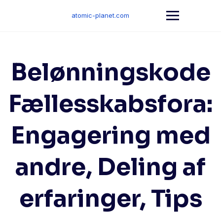
Skip
to
atomic-planet.com
content
Belønningskode
Fællesskabsfora:
Engagering med
andre, Deling af
erfaringer, Tips