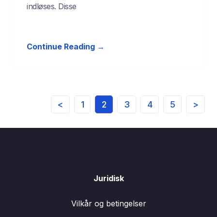
indløses. Disse
Continue Reading →
<
1
2
3
4
5
>
Juridisk
Vilkår og betingelser